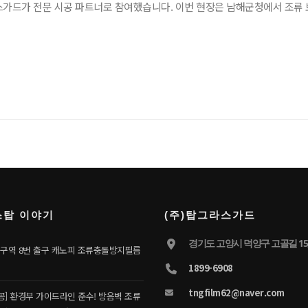
가드가 전문 시공 파트너로 참여했습니다. 이번 현장은 남해군청에서 조류 보
스탑 이야기
(주)탑그라스가드
경기도 고양시 덕양구 고골길 15,
구역 8번 출구 캐노피 조류충돌방지필름
1899-6908
tngfilm62@naver.com
공] 환경부 가이드라인 준수! 방음벽 조류