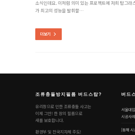
소식인데요. 이처럼 의미 있는 프로젝트에 저희 탑그라스
가 최고의 성능을 발휘할…
더보기
조류충돌방지필름 버드스탑?
버드
유리창으로 인한 조류충돌 사고는
서울대입
이제 그만! 한 장의 필름으로
시공사례
새를 보호합니다.
[동해 시
환경부 및 전국지자체 주도!