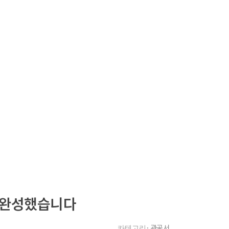
항
버드스탑 : 1899-6908
버드스탑 공식 쇼핑몰
 완성했습니다
관공서
카테고리: