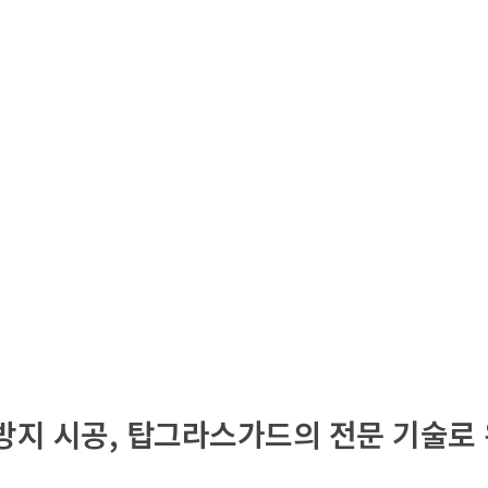
버드스탑
버드스탑 제품소개
시공 사례
견적문의
공지 사
방지 시공, 탑그라스가드의 전문 기술로