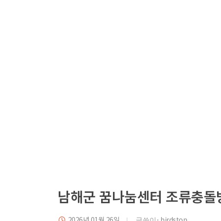
콘
텐
츠
로
바
로
가
기
남해군 꿈나눔센터 조류충돌
2026년 01월 26일
birdstop
글쓴이: