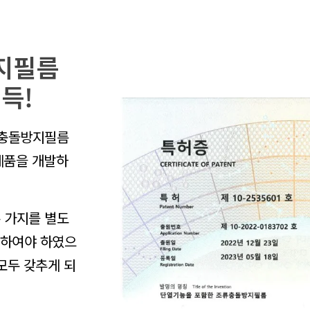
지필름
득!
류충돌방지필름
제품을 개발하
 가지를 별도
담하여야 하였으
모두 갖추게 되