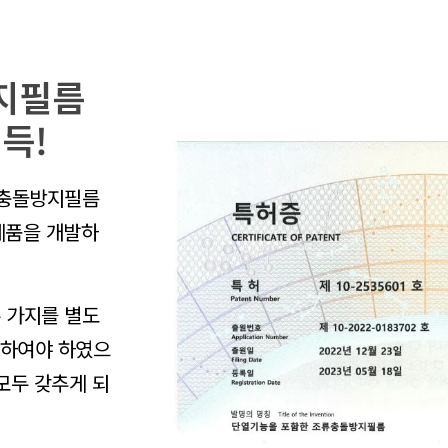
지필름
득!
류충돌방지필름
제품을 개발하
 가지를 별도
담하여야 하였으
모두 갖추게 되