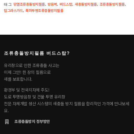
단열조류충돌방지필름
방음벽
버드스탑
새충돌방지필름
조류충돌방지필름
태그
,
,
,
,
,
탑그라스가드
특허투명조류충돌방지필름
,
조류충돌방지필름 버드스탑?
유리창으로 인한 조류충돌 사고는
이제 그만! 한 장의 필름으로
새를 보호합니다.
환경부 및 전국지자체 주도!
도로 투명방음창 및 건물 투명 유리창
전문 자체개발 생산 시스템의 새충돌 방지 필름을 합리적인 가격에 만나보세
요.
조류충돌방지 정부방안