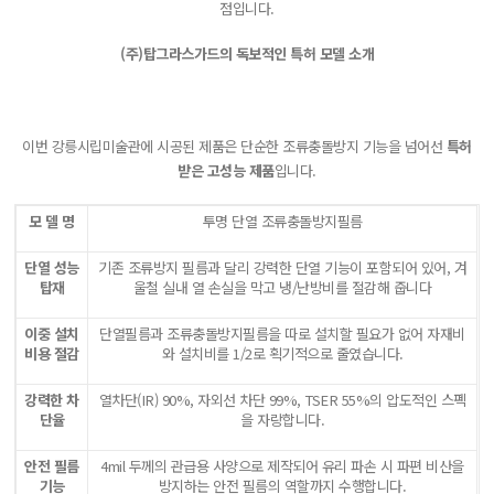
점입니다.
(주)탑그라스가드의 독보적인 특허 모델 소개
이번 강릉시립미술관에 시공된 제품은 단순한 조류충돌방지 기능을 넘어선
특허
받은 고성능 제품
입니다.
모 델 명
투명 단열 조류충돌방지필름
단열 성능
기존 조류방지 필름과 달리 강력한 단열 기능이 포함되어 있어, 겨
탑재
울철 실내 열 손실을 막고 냉/난방비를 절감해 줍니다
이중 설치
단열필름과 조류충돌방지필름을 따로 설치할 필요가 없어 자재비
비용 절감
와 설치비를 1/2로 획기적으로 줄였습니다.
강력한 차
열차단(IR) 90%, 자외선 차단 99%, TSER 55%의 압도적인 스펙
단율
을 자랑합니다.
안전 필름
4mil 두께의 관급용 사양으로 제작되어 유리 파손 시 파편 비산을
기능
방지하는 안전 필름의 역할까지 수행합니다.