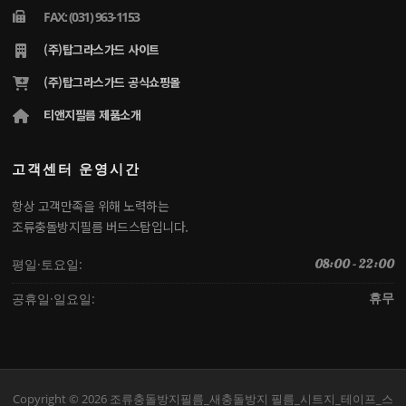
FAX: (031) 963-1153
(주)탑그라스가드 사이트
(주)탑그라스가드 공식쇼핑몰
티앤지필름 제품소개
고객센터 운영시간
항상 고객만족을 위해 노력하는
조류충돌방지필름 버드스탑입니다.
평일·토요일:
08:00 - 22:00
공휴일·일요일:
휴무
Copyright © 2026 조류충돌방지필름_새충돌방지 필름_시트지_테이프_스