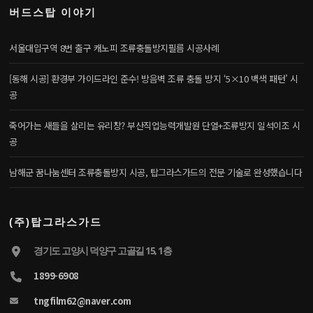
버드스탑 이야기
서울대입구역 8번 출구 캐노피 조류충돌방지필름 시공사례
[동해 시공] 환경부 가이드라인 준수! 방음벽 조류 충돌 방지 ‘5×10 백색 패턴’ 시
공
죽어가는 새들을 살리는 유리창? 부산직업능력개발원 단열+조류방지 일석이조 시
공
남해군 꿈나눔센터 조류충돌방지 시공, 탑그라스가드의 전문 기술로 완성했습니다
(주)탑그라스가드
경기도 고양시 덕양구 고골길 15, 1층
1899-6908
tngfilm62@naver.com